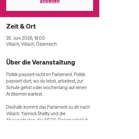
ansehen
Zeit & Ort
25. Juni 2026, 18:00
Villach, Villach, Österreich
Über die Veranstaltung
Politik passiert nicht im Parlament. Politik 
passiert dort, wo du lebst, arbeitest, zur 
Schule gehst oder wochenlang auf einen 
Arzttermin wartest. 
Deshalb kommt das Parlament zu dir nach 
Villach. Yannick Shetty und die 
Abgeordneten des NEOS-Parlamentsklub 
sind in diesem Sommer in ganz Österreich 
unterwegs. Nicht um Reden zu halten. 