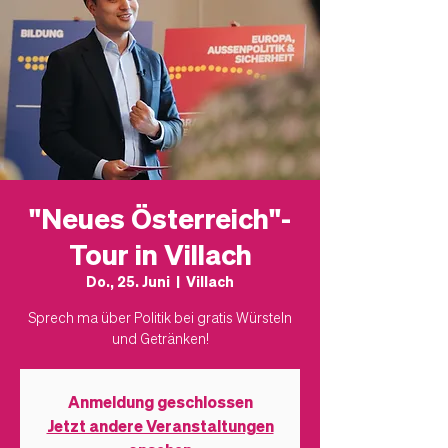
"Neues Österreich"-
Tour in Villach
Do., 25. Juni
  |  
Villach
Sprech ma über Politik bei gratis Würsteln
und Getränken!
Anmeldung geschlossen
Jetzt andere Veranstaltungen