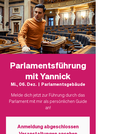
Parlamentsführung
mit Yannick
Mi., 06. Dez.
  |  
Parlamentsgebäude
Melde dich jetzt zur Führung durch das
Parlament mit mir als persönlichen Guide
an!
Anmeldung abgeschlossen
Veranstaltungen ansehen