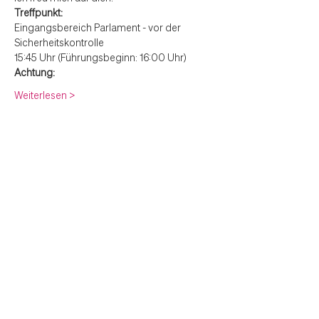
Treffpunkt: 
Eingangsbereich Parlament - vor der 
Sicherheitskontrolle
15:45 Uhr (Führungsbeginn: 16:00 Uhr)
Achtung: 
Weiterlesen >
Anmeldung
Verkauf beendet
Tickettyp
Ticket
Mehr Infos
Preis
€ 0,00