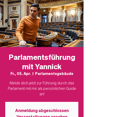
Parlamentsführung
mit Yannick
Fr., 05. Apr.
  |  
Parlamentsgebäude
Melde dich jetzt zur Führung durch das
Parlament mit mir als persönlichen Guide
an!
Anmeldung abgeschlossen
Veranstaltungen ansehen