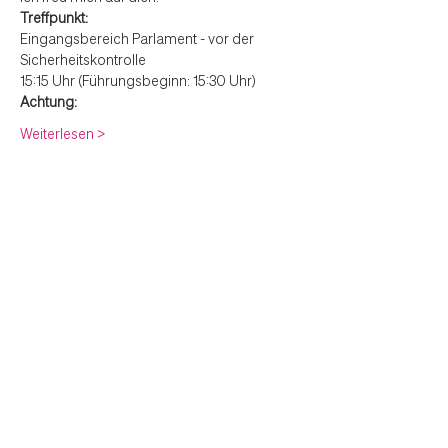
Treffpunkt: 
Eingangsbereich Parlament - vor der 
Sicherheitskontrolle
15:15 Uhr (Führungsbeginn: 15:30 Uhr)
Achtung: 
Weiterlesen >
Anmeldung
Verkauf beendet
Tickettyp
Ticket
Mehr Infos
Preis
€ 0,00