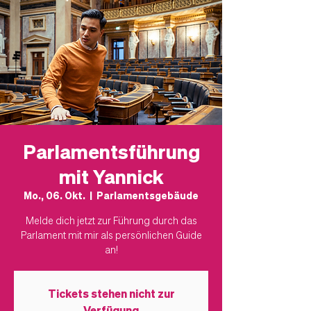
Parlamentsführung
mit Yannick
Mo., 06. Okt.
  |  
Parlamentsgebäude
Melde dich jetzt zur Führung durch das
Parlament mit mir als persönlichen Guide
an!
Tickets stehen nicht zur
Verfügung