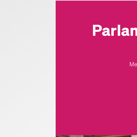
Parla
Mel