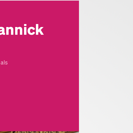
annick
 als