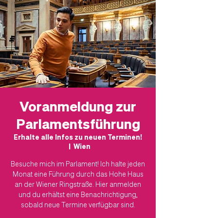
Voranmeldung zur
Parlamentsführung
Erhalte alle Infos zu neuen Terminen!
  |  
Wien
Besuche mich im Parlament! Ich halte jeden
Monat eine Führung durch das Hohe Haus
an der Wiener Ringstraße. Hier anmelden
und du erhältst eine Benachrichtigung,
sobald neue Termine verfügbar sind.